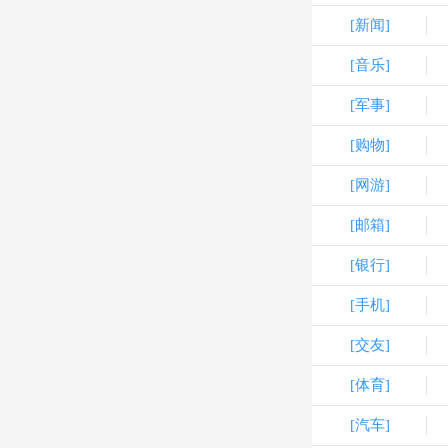
[新闻]
[音乐]
[军事]
[购物]
[网游]
[邮箱]
[银行]
[手机]
[交友]
[体育]
[汽车]