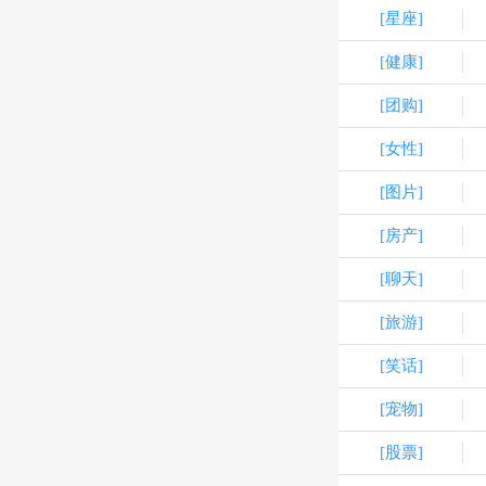
[星座]
[健康]
[团购]
[女性]
[图片]
[房产]
[聊天]
[旅游]
[笑话]
[宠物]
[股票]