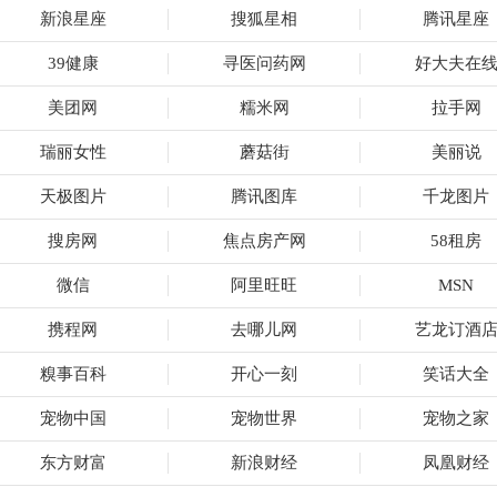
新浪星座
搜狐星相
腾讯星座
39健康
寻医问药网
好大夫在
美团网
糯米网
拉手网
瑞丽女性
蘑菇街
美丽说
天极图片
腾讯图库
千龙图片
搜房网
焦点房产网
58租房
微信
阿里旺旺
MSN
携程网
去哪儿网
艺龙订酒
糗事百科
开心一刻
笑话大全
宠物中国
宠物世界
宠物之家
东方财富
新浪财经
凤凰财经