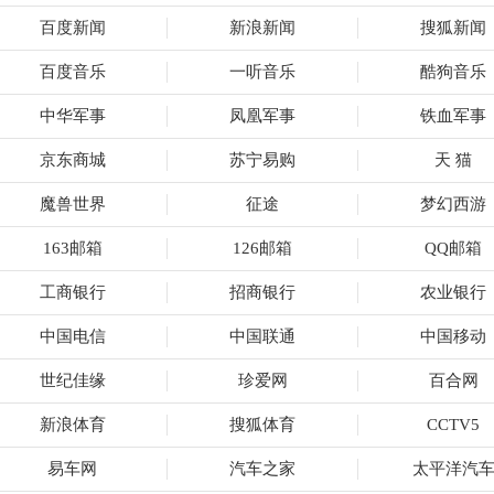
百度新闻
新浪新闻
搜狐新闻
百度音乐
一听音乐
酷狗音乐
中华军事
凤凰军事
铁血军事
京东商城
苏宁易购
天 猫
魔兽世界
征途
梦幻西游
163邮箱
126邮箱
QQ邮箱
工商银行
招商银行
农业银行
中国电信
中国联通
中国移动
世纪佳缘
珍爱网
百合网
新浪体育
搜狐体育
CCTV5
易车网
汽车之家
太平洋汽