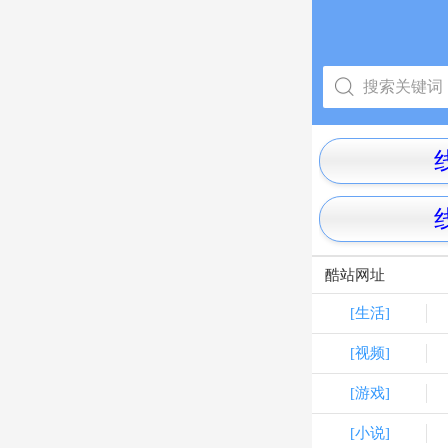
酷站网址
[生活]
[视频]
[游戏]
[小说]